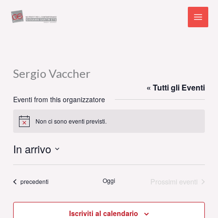
Vai
al
contenuto
Sergio Vaccher
« Tutti gli Eventi
Eventi from this organizzatore
Non ci sono eventi previsti.
Notice
In arrivo
Seleziona
la
Oggi
Prossimi eventi
Eventi
precedenti
data.
Iscriviti al calendario