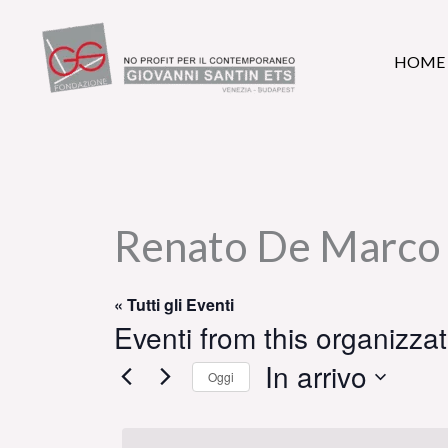
Vai
al
HOME
contenuto
Renato De Marco
« Tutti gli Eventi
Eventi from this organizza
In arrivo
Oggi
Seleziona
la