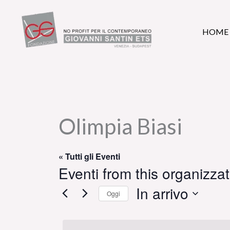
Vai
al
HOME
contenuto
Olimpia Biasi
« Tutti gli Eventi
Eventi from this organizza
In arrivo
Oggi
Seleziona
la