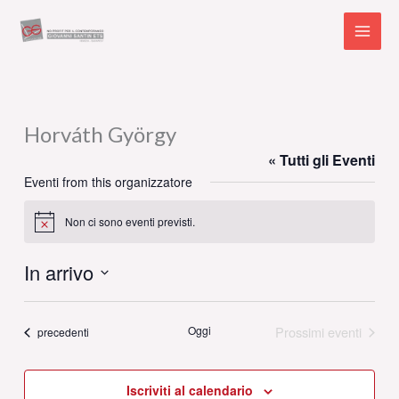
Vai
al
contenuto
Horváth György
« Tutti gli Eventi
Eventi from this organizzatore
Non ci sono eventi previsti.
Notice
In arrivo
Seleziona
la
Oggi
Prossimi eventi
Eventi
precedenti
data.
Iscriviti al calendario