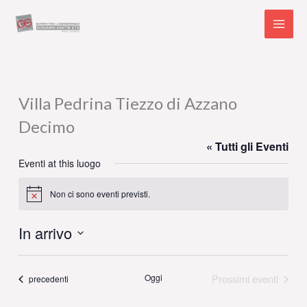
Vai
al
contenuto
Villa Pedrina Tiezzo di Azzano
Decimo
« Tutti gli Eventi
Eventi at this luogo
Non ci sono eventi previsti.
Notice
In arrivo
Seleziona
la
Oggi
Prossimi eventi
Eventi
precedenti
data.