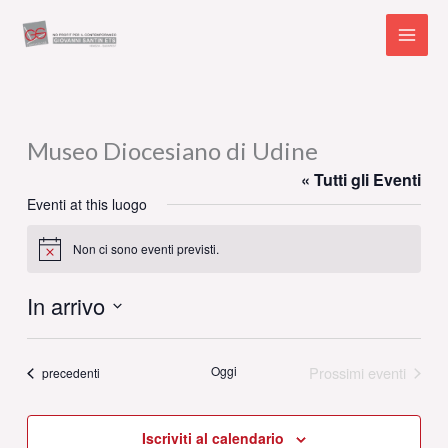
Vai
al
contenuto
Museo Diocesiano di Udine
« Tutti gli Eventi
Eventi at this luogo
Non ci sono eventi previsti.
Notice
In arrivo
Seleziona
la
Oggi
Prossimi eventi
Eventi
precedenti
data.
Iscriviti al calendario