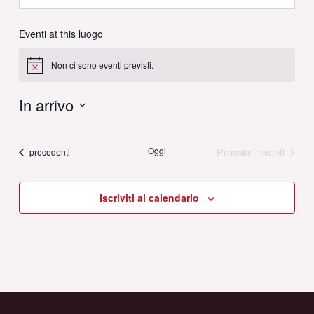
Eventi at this luogo
Non ci sono eventi previsti.
Notice
In arrivo
Seleziona
la
Oggi
Prossimi eventi
Eventi
precedenti
data.
Iscriviti al calendario