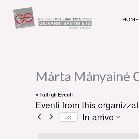
Vai
al
HOME
contenuto
Márta Mányainé 
« Tutti gli Eventi
Eventi from this organizza
In arrivo
Oggi
Seleziona
la