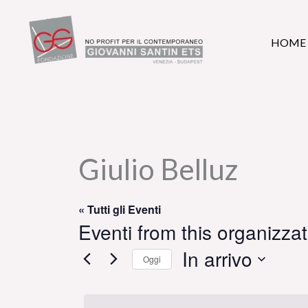
Vai
al
HOME
contenuto
Giulio Belluz
« Tutti gli Eventi
Eventi from this organizza
In arrivo
Oggi
Seleziona
la