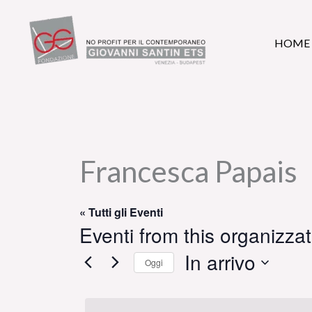
Vai
al
HOME
contenuto
Francesca Papais
« Tutti gli Eventi
Eventi from this organizza
In arrivo
Oggi
Seleziona
la