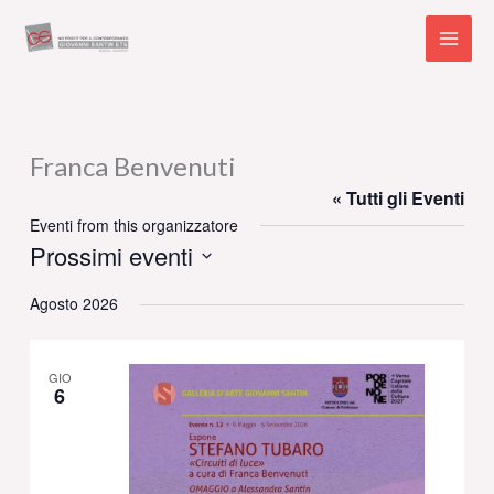
Vai
al
contenuto
Franca Benvenuti
« Tutti gli Eventi
Eventi from this organizzatore
Prossimi eventi
Seleziona
Agosto 2026
la
data.
GIO
6