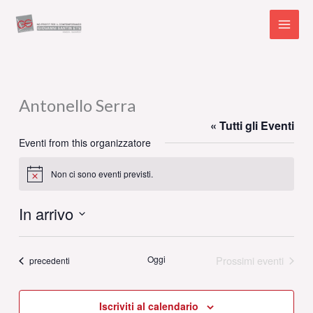
Vai
al
contenuto
Antonello Serra
« Tutti gli Eventi
Eventi from this organizzatore
Non ci sono eventi previsti.
Notice
In arrivo
Seleziona
la
Oggi
Prossimi eventi
Eventi
precedenti
data.
Iscriviti al calendario