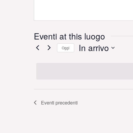
Eventi at this luogo
In arrivo
Oggi
Seleziona
la
data.
Eventi
precedenti