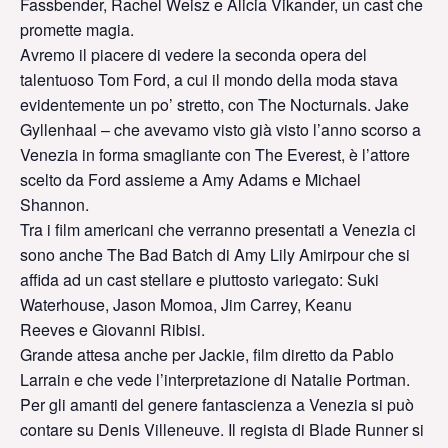
Fassbender, Rachel Weisz e Alicia Vikander, un cast che
promette magia.
Avremo il piacere di vedere la seconda opera del
talentuoso Tom Ford, a cui il mondo della moda stava
evidentemente un po’ stretto, con The Nocturnals. Jake
Gyllenhaal – che avevamo visto già visto l’anno scorso a
Venezia in forma smagliante con The Everest, è l’attore
scelto da Ford assieme a Amy Adams e Michael
Shannon.
Tra i film americani che verranno presentati a Venezia ci
sono anche The Bad Batch di Amy Lily Amirpour che si
affida ad un cast stellare e piuttosto variegato: Suki
Waterhouse, Jason Momoa, Jim Carrey, Keanu
Reeves e Giovanni Ribisi.
Grande attesa anche per Jackie, film diretto da Pablo
Larrain e che vede l’interpretazione di Natalie Portman.
Per gli amanti del genere fantascienza a Venezia si può
contare su Denis Villeneuve. Il regista di Blade Runner si