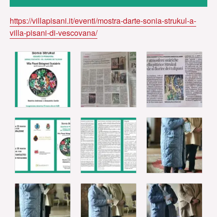
https://villapisani.it/eventi/mostra-darte-sonia-strukul-a-
villa-pisani-di-vescovana/