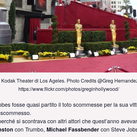
l Kodak Theater di Los Ageles. Photo Credits @Greg Hernande
https://www.flickr.com/photos/greginhollywood/
es fosse quasi partito il toto scommesse per la sua vitt
ei scommesso.
erché si scontrava con altri attori che quest’anno aveva
con Trumbo,
con Steve Job
nston
Michael Fassbender