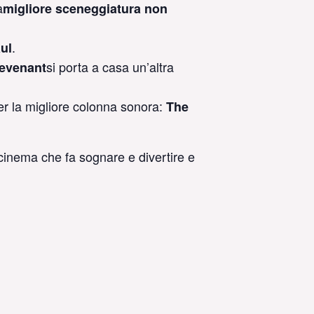
a
migliore sceneggiatura non
.
aul
si porta a casa un’altra
evenant
per la migliore colonna sonora:
The
cinema che fa sognare e divertire e