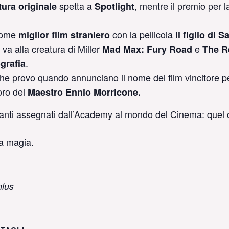
spetta a
, mentre il premio per l
ura originale
Spotlight
come
con la pellicola
miglior film straniero
Il figlio di S
va alla creatura di Miller
e
Mad Max: Fury Road
The R
.
grafia
o che provo quando annunciano il nome del film vincitore 
oro del
Maestro Ennio Morricone.
rtanti assegnati dall’Academy al mondo del Cinema: quel 
ua magia.
nlus