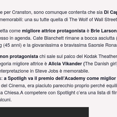
bole per Cranston, sono comunque contenta che sia
Di Ca
 memorabili: una su tutte quella di The Wolf of Wall Street
tuetta come
è
migliore attrice protagonista
Brie Larson
esso in agenda. Cate Blanchett rimane a bocca asciutta 
 (45 anni) e la giovanissima e bravissima Saorsie Rona
chi sale sul palco del Kodak Theathe
 non protagonista
egoria migliore attrice è
The Danish girl
Alicia Vikander (
interpretazione in Steve Jobs è memorabile.
s:
a Spotligh va il premio dell’Academy come miglior 
del Cinema, era piaciuto parecchio proprio perché equili
lla Chiesa.A competere con Spotlight c’era una lista di fi
lcuni.