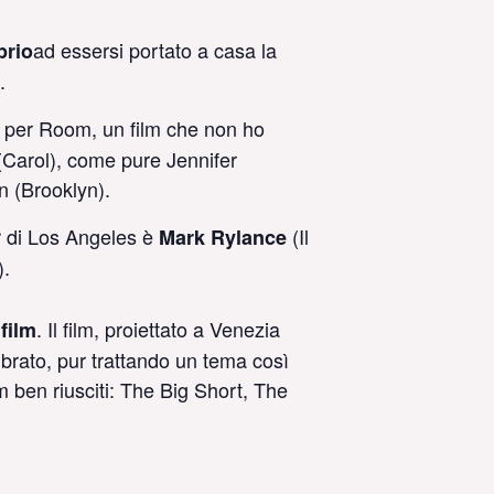
ad essersi portato a casa la
prio
.
per Room, un film che non ho
(Carol), come pure Jennifer
n (Brooklyn).
r di Los Angeles è
(Il
Mark Rylance
).
. Il film, proiettato a Venezia
film
brato, pur trattando un tema così
lm ben riusciti: The Big Short, The