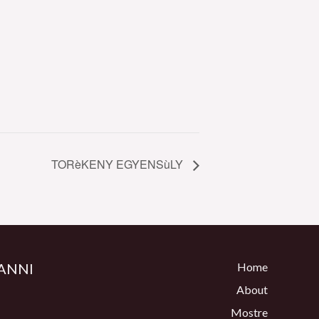
TORèKENY EGYENSùLY
ANNI
Home
About
Mostre