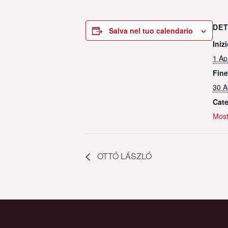
DET
Salva nel tuo calendario
Inizi
1 Ap
Fine
30 A
Cate
Most
OTTÓ LÁSZLÓ