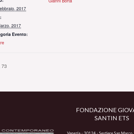
o:
Gianni Borta
ebbraio, 2017
:
arzo, 2017
goria Evento:
re
 73
FONDAZIONE GIOV
SANTIN ETS
Venezia - 30124 - Sestiere San Marco