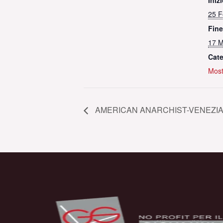
Inizi
25 F
Fine
17 M
Cate
Most
AMERICAN ANARCHIST-VENEZIA