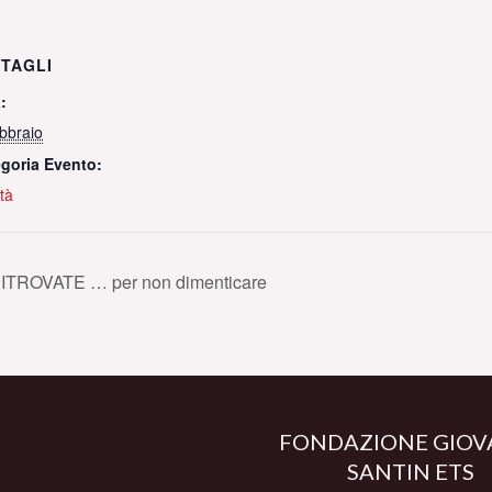
TAGLI
:
bbraio
goria Evento:
ità
RITROVATE … per non dimenticare
FONDAZIONE GIOV
SANTIN ETS