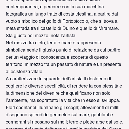
contemporanea, e percorre con la sua macchina
fotografica un lungo tratto di costa triestina, a partire dal
vuoto simbolico del golfo di Portopiccolo, che si trova a
metà strada tra il castello di Duino e quello di Miramare.
Sta giusto nel mezzo, nota l’artista.
Nel mezzo tra cielo, terra e mare e rappresenta
simbolicamente il giusto punto di relazione da cui partire
per un viaggio di conoscenza e scoperta di questo
territorio: in mezzo tra un passato di natura e un presente
di esistenza vitale.
A caratterizzare lo sguardo dell’artista il desiderio di
cogliere le diverse specificità, di rendere la complessità e
la dimensione del divenire che qualificano non solo
l’ambiente, ma soprattutto la vita che in esso si sviluppa.
Fiori spontanei illuminano gli scogli; allevamenti di mitili
disegnano splendide geometrie sul mare; gabbiani e
cormorani si riposano sui moli; terre e pietre arse dal sole,
percorse dal vento delineano il profilo morbido del Carso,