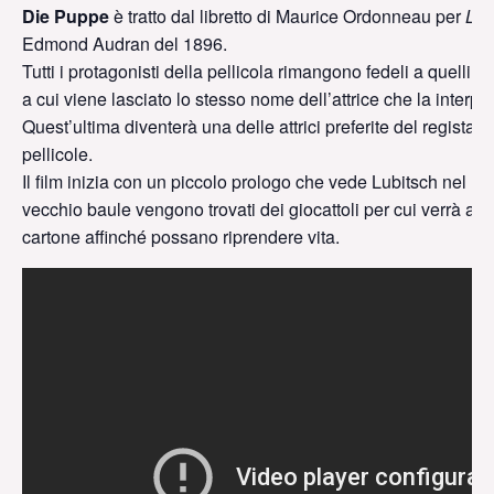
Die Puppe
è tratto dal libretto di Maurice Ordonneau per
La 
Edmond Audran del 1896.
Tutti i protagonisti della pellicola rimangono fedeli a quelli d
a cui viene lasciato lo stesso nome dell’attrice che la interp
Quest’ultima diventerà una delle attrici preferite del regista c
pellicole.
Il film inizia con un piccolo prologo che vede Lubitsch nel ruo
vecchio baule vengono trovati dei giocattoli per cui verrà all
cartone affinché possano riprendere vita.