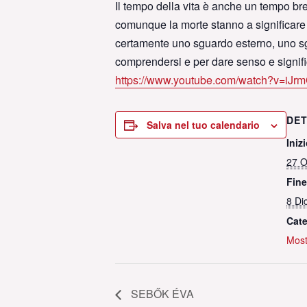
Il tempo della vita è anche un tempo brev
comunque la morte stanno a significare e 
certamente uno sguardo esterno, uno sgu
comprendersi e per dare senso e signifi
https://www.youtube.com/watch?v=iJr
DET
Salva nel tuo calendario
Inizi
27 O
Fine
8 Di
Cate
Most
SEBŐK ÉVA