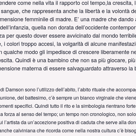
ndere come nella vita il rapporto col tempo,la crescita,
el sangue, che rappresenta anche la libertà e la volontà d
a dimensione femminile di madre. E’ una madre che dando a
l’infanzia, quella non dorata dell’occidente contemporan
a per questo dover essere avvicinato dal mondo terribile 
, i colori troppo accesi, la volgarità di alcune manifesta
n qualche modo gli impedisce di crescere liberamente nel
 crescita. Quindi è una bambino che non sa più giocare, pi
dimensione materna di essere salvaguardato attraverso la 
ca di Damson sono l’utilizzo dell’abito, l’abito rituale che accompa
omunione, del battesimo, c’è sempre un bianco virginale che vie
menti specifici. Quindi tutto il rito e la simbologia rientrano for
la forza al senso del tempo; un tempo non cronologico, non solo
 l’artista da un’accezione positiva di caduta che serve alla don
anche calviniana che ricorda come nella nostra cultura c’è biso