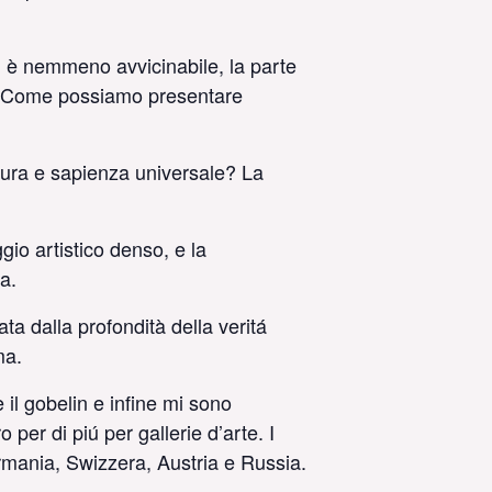
on è nemmeno avvicinabile, la parte
sse. Come possiamo presentare
tura e sapienza universale? La
gio artistico denso, e la
a.
ta dalla profondità della veritá
ma.
 il gobelin e infine mi sono
o per di piú per gallerie d’arte. I
rmania, Swizzera, Austria e Russia.