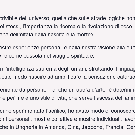
crivibile dell’universo, quella che sulle strade logiche n
 noi stessi, l’importanza la ricerca e la rivelazione di e
umana delimitata dalla nascita e la morte?
tre esperienze personali e dalla nostra visione alla cul
vire come bussola nel viaggio spirituale.
on l’intelligenza suprema degli umani, sfruttando il linguag
questo modo riuscire ad amplificare la sensazione catartic
oveniente da persone – anche un opera d’arte- è determina
ne per me è uno stile di vita, che serve l’ascesa dell’ani
oi ho sperimentato l’acrilico, ho avuto modo di conoscere
dini personali, mostre collettive e mostre individuali, lavor
e che in Ungheria in America, Cina, Jappone, Francia, Ge