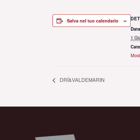
DET
Salva nel tuo calendario
Data
1 Gi
Cate
Most
DRÍ&VALDEMARIN